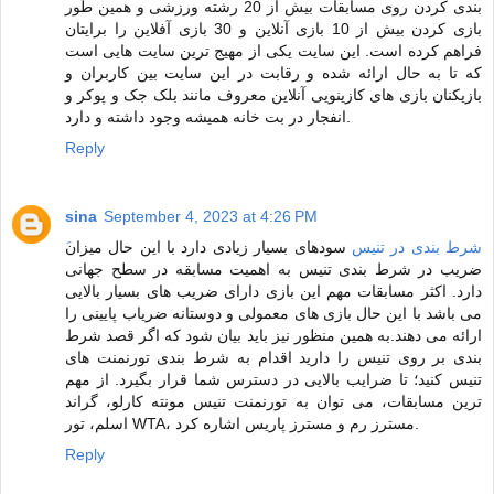
بندی کردن روی مسابقات بیش از 20 رشته ورزشی و همین طور
بازی کردن بیش از 10 بازی آنلاین و 30 بازی آفلاین را برایتان
فراهم کرده است. این سایت یکی از مهیج ترین سایت هایی است
که تا به حال ارائه شده و رقابت در این سایت بین کاربران و
بازیکنان بازی های کازینویی آنلاین معروف مانند بلک جک و پوکر و
انفجار در بت خانه همیشه وجود داشته و دارد.
Reply
sina
September 4, 2023 at 4:26 PM
َشرط بندی در تنیس
سودهای بسیار زیادی دارد با این حال میزان
ضریب در شرط بندی تنیس به اهمیت مسابقه در سطح جهانی
دارد. اکثر مسابقات مهم این بازی دارای ضریب های بسیار بالایی
می باشد با این حال بازی های معمولی و دوستانه ضریاب پایینی را
ارائه می دهند.به همین منظور نیز باید بیان شود که اگر قصد شرط
بندی بر روی تنیس را دارید اقدام به شرط بندی تورنمنت های
تنیس کنید؛ تا ضرایب بالایی در دسترس شما قرار بگیرد. از مهم
ترین مسابقات، می توان به تورنمنت تنیس مونته کارلو، گراند
اسلم، تور WTA، مسترز رم و مسترز پاریس اشاره کرد.
Reply