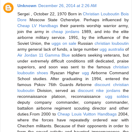
Unknown
December 26, 2014 at 2:26 AM
Sergei , October 22, 1970 Born in
Christian Louboutin Bois
Dore
Moscow State Ozherelye. Perhaps influenced by
Cheap LV Handbags
their parents worship warrior army,
join the army in
cheap jordans
1989, and into the elite
airborne military service. 1991, by the influence of the
Soviet Union, the
uggs on sale
Russian
christian louboutin
army general lack of funds, a large number
ugg australia
of
Air Jordan 11 Gamma Blue
soldiers seeking veterans, but
under extremely difficult conditions still dedicated, praise
superiors, and soon was sent to the famous
christian
louboutin shoes
Ryazan Higher
ugg
Airborne Command
School studies. After graduating in 1994, entered the
famous Pskov 76th Guards Airborne
discount christian
louboutin
Division, served as
discount nike jordans
the
reconnaissance platoon, reconnaissance
ugg soldes
deputy company commander, company commander,
battalion airborne regiment scouting director and other
duties.From 2000 to
Cheap Louis Vuitton Handbags
2004,
where the forces have repeatedly ordered war with
Chechen militants. Because of their opponents in order to
form the squad activity and haunted impermanence, the