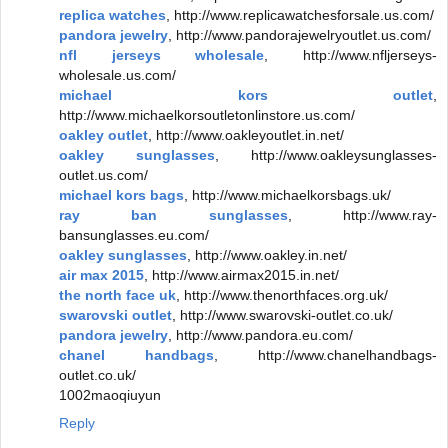
replica watches
, http://www.replicawatchesforsale.us.com/
pandora jewelry
, http://www.pandorajewelryoutlet.us.com/
nfl jerseys wholesale
, http://www.nfljerseys-
wholesale.us.com/
michael kors outlet
,
http://www.michaelkorsoutletonlinstore.us.com/
oakley outlet
, http://www.oakleyoutlet.in.net/
oakley sunglasses
, http://www.oakleysunglasses-
outlet.us.com/
michael kors bags
, http://www.michaelkorsbags.uk/
ray ban sunglasses
, http://www.ray-
bansunglasses.eu.com/
oakley sunglasses
, http://www.oakley.in.net/
air max 2015
, http://www.airmax2015.in.net/
the north face uk
, http://www.thenorthfaces.org.uk/
swarovski outlet
, http://www.swarovski-outlet.co.uk/
pandora jewelry
, http://www.pandora.eu.com/
chanel handbags
, http://www.chanelhandbags-
outlet.co.uk/
1002maoqiuyun
Reply