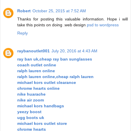
Robert
October 25, 2015 at 7:52 AM
Thanks for posting this valuable information. Hope i will
take this points on doing .web design
psd to wordpress
Reply
raybanoutlet001
July 20, 2016 at 4:43 AM
ray ban uk,cheap ray ban sunglasses
coach outlet online
ralph lauren online
ralph lauren online,cheap ralph lauren
michael kors outlet clearance
chrome hearts online
nike huarache
nike air zoom
michael kors handbags
yeezy boost
ugg boots uk
michael kors outlet store
chrome hearts