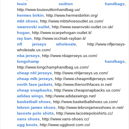
louis vuitton handbags
,
http://www.louisvuittonhandbag.us/
hermes birkin
, http://www.hermesbirkin.org/
mbt shoes
, http://www.mbtshoesoutlet.us.com/
swarovski outlet
, http://www.swarovski-outlet.co.uk/
hogan
, http://www.scarpehogan-outlet.it/
ray ban
, http://www.occhiali-rayban.it/
nfl jerseys wholesale
, http://www.nfljerseys-
wholesale.us.com/
nba jerseys
, http://www.nbajerseys.us.com/
longchamp handbags
,
http://www.longchamphandbag.us.com/
cheap nhl jerseys
, http://www.nhljerseys.us.com/
cheap mlb jerseys
, http://www.cheapmlbjerseys.net/
north face jackets
, http://www.thenorthfaces.in.net/
cheap snapbacks
, http://www.cheapsnapbacks.us.com/
adidas wings
, http://www.adidaswings.net/
basketball shoes
, http://www.basketballshoes.us.com/
lebron james shoes
, http://www.lebronjamesshoes.in.net/
lacoste polo shirts
, http://www.lacostepoloshirts.cc/
vans shoes
, http://www.vans-shoes.cc/
ugg boots
, http://www.uggboot.com.co/