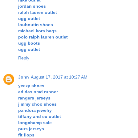
nike outlet
jordan shoes
ralph lauren outlet
ugg outlet
louboutin shoes
michael kors bags
polo ralph lauren outlet
ugg boots
ugg outlet
Reply
John
August 17, 2017 at 10:27 AM
yeezy shoes
adidas nmd runner
rangers jerseys
jimmy choo shoes
pandora jewelry
tiffany and co outlet
longchamp sale
purs jerseys
fit flops