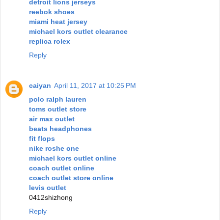
detroit lions jerseys
reebok shoes
miami heat jersey
michael kors outlet clearance
replica rolex
Reply
caiyan
April 11, 2017 at 10:25 PM
polo ralph lauren
toms outlet store
air max outlet
beats headphones
fit flops
nike roshe one
michael kors outlet online
coach outlet online
coach outlet store online
levis outlet
0412shizhong
Reply