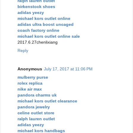
ralph lauren outlet
birkenstock shoes
adidas yeezy
michael kors outlet online
adidas ultra boost uncaged
coach factory online
michael kors outlet online sale
2017.6.27chenlixiang
Reply
Anonymous
July 17, 2017 at 11:06 PM
mulberry purse
rolex replica
nike air max
pandora charms uk
michael kors outlet clearance
pandora jewelry
celine outlet store
ralph lauren outlet
adidas yeezy
michael kors handbags