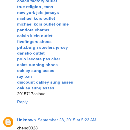
coach factory outlet
true religion jeans
new york jets jerseys
michael kors outlet
michael kors outlet online
pandora charms
calvin klein outlet
fivefingers shoes
pittsburgh steelers jersey
dansko outlet
polo lacoste pas cher
asics running shoes
oakley sunglasses
ray ban
discount oakley sunglasses
oakley sunglasses
2015717caihuali
Reply
Unknown
September 28, 2015 at 5:23 AM
cheng0928