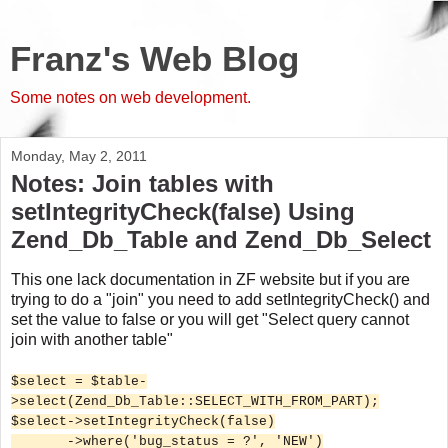
Franz's Web Blog
Some notes on web development.
Monday, May 2, 2011
Notes: Join tables with
setIntegrityCheck(false) Using
Zend_Db_Table and Zend_Db_Select
This one lack documentation in ZF website but if you are
trying to do a "join" you need to add setIntegrityCheck() and
set the value to false or you will get "Select query cannot
join with another table"
$select = $table-
>select(Zend_Db_Table::SELECT_WITH_FROM_PART);
$select->setIntegrityCheck(false)
->where('bug_status = ?', 'NEW')