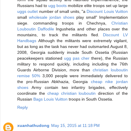
Russians had to
ugg boots
mobilize elite troops set up large
uggs outlet
number of small units, "a
Discount Louis Vuitton
small
wholesale jordan shoes
play small" Implementation
siege. commanding troops in Chechnya,
Christian
Louboutin Daffodile
Ingushetia and other places over the
mountains, to track the militants fled.
Discount LV
Handbags
Although the militants were extremely vigilant,
but as long as the task has never had outsmarted.August 8,
2008, Georgia suddenly invade South Ossetia (Russian
peacekeepers stationed
ugg pas cher
there), the Russian
military to respond quickly, including including the 76th
Guards Airborne Division, more than
christian louboutin
remise 50%
3,000 people were immediately delivered to
the pro-Russian Abkhazia, Georgia
cheap nike jordan
shoes
Army contain two infantry brigades, effectively
coordinate the
cheap christian louboutin
direction of the
Russian
Bags Louis Vuitton
troops in South Ossetia.
Reply
xuanhathudong
May 15, 2015 at 11:18 PM