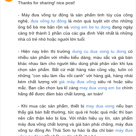
Thanks for sharing! nice post!
- Máy đưa võng tự động là sản phẩm tinh túy của công
nghệ,
đưa võng tự động
là món quà tuyệt vời cho những
ông bố bà mẹ bận rộn và
vong em be tu dong
đang ngày
càng trở thành 1 phần của các gia đình Việt nhất là những
nhà có trẻ nhỏ hoặc người lớn tuổi.
- Hiện nay trên thị trường
dung cu dua vong tu dong
có
nhiều sản phẩm với nhiều kiểu dáng, màu sắc và giá bán
khác nhau làm cho người tiêu dùng phải phân vân khi lựa
chọn sản phẩm. Bất cứ mặt hàng nào cũng vậy, luôn có
những “con sâu làm rầu nồi canh” với hàng giả, hàng nhái
kém chất lượng với
giá máy đưa võng
siêu rẻ hoặc siêu
mắc. Bạn cần chọn lựa kĩ càng
may dua vong em be
chính
hãng để được đảm bảo chất lượng, an toàn!
- Khi mua các sản phẩm, thiết bị
may dua vong
nếu bạn
thấy giá bán bất thường, tức quá rẻ hoặc quá mắc thì bạn
nên cẩn thận kẻo bị lừa. Với nhãn hiệu uy tín, sản phẩm
máy đưa võng chất lượng và giá bán phải chăng, máy đưa
võng tự động An Thái Sơn tự hào là địa chỉ bán
máy đưa