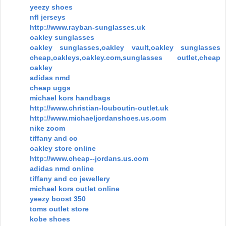
yeezy shoes
nfl jerseys
http://www.rayban-sunglasses.uk
oakley sunglasses
oakley sunglasses,oakley vault,oakley sunglasses
cheap,oakleys,oakley.com,sunglasses outlet,cheap
oakley
adidas nmd
cheap uggs
michael kors handbags
http://www.christian-louboutin-outlet.uk
http://www.michaeljordanshoes.us.com
nike zoom
tiffany and co
oakley store online
http://www.cheap--jordans.us.com
adidas nmd online
tiffany and co jewellery
michael kors outlet online
yeezy boost 350
toms outlet store
kobe shoes