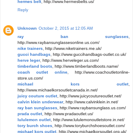
hermes belt
, http://www.hermesbelts.us/
Reply
Unknown
October 2, 2015 at 12:05 AM
ray ban sunglasses
,
http://www.raybansunglassesonline.us.com/
nike trainers
, http://www.niketrainers.me.uk/
gucci handbags
, http://www.guccihandbags-outlet.co.uk/
herve leger
, http://www.herveleger.us.com/
timberland boots
, http://www.timberlandboots.name/
coach outlet online
, http://www.coachoutletonline-
store.us.com/
michael kors outlet
,
http://www.michaelkorsoutletcanada.in.net/
juicy couture outlet
, http://www.juicycoutureoutlet.net/
calvin klein underwear
, http://www.calvinklein.in.net/
ray ban sunglasses
, http://www.raybansunglass.us.com/
prada outlet
, http://www.pradaoutlet.us/
lululemon outlet
, http://www.lululemonoutletstore.in.net/
tory burch shoes
, http://www.toryburchshoesoutlet.com/
michael kors outlet
, http://www.michaelkorsoutlet.org.uk/