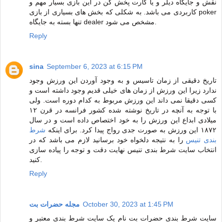
نقش و جایگاه دیلر و یا کارت پخش کن در این بازی بسیار مهم و
کاربردی می باشد. به شکلی که بخش های بسیاری از بازی poker
تنها بسته به جایگاه dealer مشخص می شود.
Reply
sina
September 6, 2023 at 6:15 PM
تاریخ دقیقی از زمان تاسیس و به وجود آوردن این ورزش وجود
ندارد زیرا این ورزش از زمان های خیلی قدیم وجود داشته است و
کسی دقیقا نمی داند این ورزش مربوط به کدام دوره است. ولی
با توجه به آنچه در تاریخ نوشته شده کشور فرانسه در قرن ۱۲
میلادی ابداع این ورزش را به خود اختصاص داده است و در سال
۱۸۷۲ این ورزش به صورت جدی رواج پیدا کرد. برای اینکه
شرط
بندی تنیس
را به نتیجه دلخواه خود برسانید لازم می باشد که در
انتخاب سایت شرط بندی تنیس نهایت دقت و توجه را پیاده سازی
کنید.
Reply
مجله حضرات بت
October 30, 2023 at 1:45 PM
سایت شرط بندی حضرات بت نام یک سایت شرط بندی معتبر و