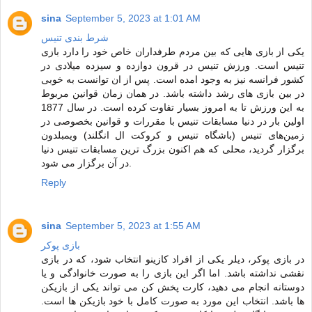
sina
September 5, 2023 at 1:01 AM
شرط بندی تنیس
یکی از بازی هایی که بین مردم طرفداران خاص خود را دارد بازی
تنیس است. ورزش تنیس در قرون دوازده و سیزده میلادی در
کشور فرانسه نیز به وجود امده است. پس از ان توانست به خوبی
در بین بازی های رشد داشته باشد. در همان زمان قوانین مربوط
به این ورزش تا به امروز بسیار تفاوت کرده است. در سال 1877
اولین بار در دنیا مسابقات تنیس با مقررات و قوانین بخصوصی در
زمین‌های تنیس (باشگاه تنیس و کروکت ال انگلند) ویمبلدون
برگزار گردید، محلی که هم اکنون بزرگ‌ ترین مسابقات تنیس دنیا
در آن برگزار می ‌شود.
Reply
sina
September 5, 2023 at 1:55 AM
بازی پوکر
در بازی پوکر، دیلر یکی از افراد کازینو انتخاب شود، که در بازی
نقشی نداشته باشد. اما اگر این بازی را به صورت خانوادگی و یا
دوستانه انجام می دهید، کارت پخش کن می تواند یکی از بازیکن
ها باشد. انتخاب این مورد به صورت کامل با خود بازیکن ها است.