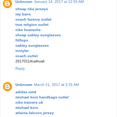
Unknown
January 14, 2017 at 12:55 AM
cheap nba jerseys
ray bans
coach factory outlet
true religion outlet
nike huarache
cheap oakley sunglasses
fitflops
oakley sunglasses
instyler
coach outlet
20170114caihuali
Reply
Unknown
March 21, 2017 at 3:25 AM
adidas nmd
michael kors handbags outlet
nike trainers uk
michael kors
atlanta falcons jersey